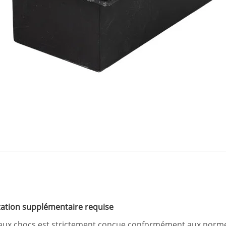
tation supplémentaire requise
e aux chocs est strictement conçue conformément aux norm