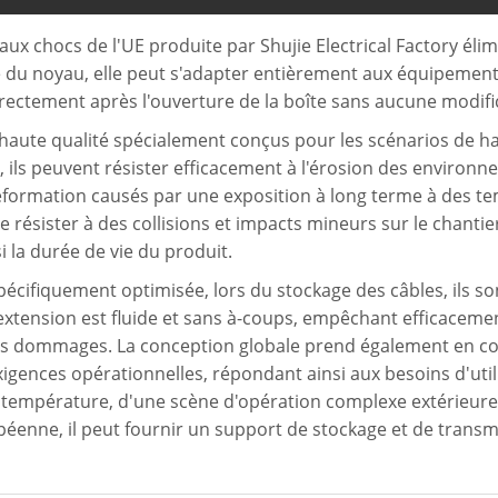
 aux chocs de l'UE produite par Shujie Electrical Factory éli
té du noyau, elle peut s'adapter entièrement aux équipements
irectement après l'ouverture de la boîte sans aucune modif
haute qualité spécialement conçus pour les scénarios de h
, ils peuvent résister efficacement à l'érosion des environ
 déformation causés par une exposition à long terme à des t
 résister à des collisions et impacts mineurs sur le chantie
la durée de vie du produit.
 spécifiquement optimisée, lors du stockage des câbles, ils
extension est fluide et sans à-coups, empêchant efficacemen
 les dommages. La conception globale prend également en co
xigences opérationnelles, répondant ainsi aux besoins d'util
aute température, d'une scène d'opération complexe extérieu
enne, il peut fournir un support de stockage et de transmis