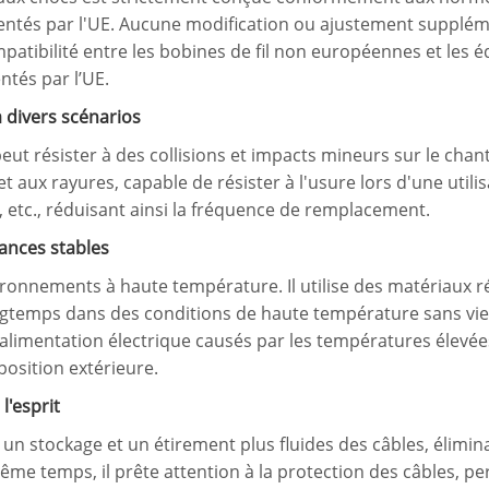
entés par l'UE. Aucune modification ou ajustement supplémen
mpatibilité entre les bobines de fil non européennes et les
ntés par l’UE.
à divers scénarios
peut résister à des collisions et impacts mineurs sur le chant
et aux rayures, capable de résister à l'usure lors d'une util
 etc., réduisant ainsi la fréquence de remplacement.
ances stables
vironnements à haute température. Il utilise des matériaux 
gtemps dans des conditions de haute température sans vie
'alimentation électrique causés par les températures élevée
position extérieure.
l'esprit
n stockage et un étirement plus fluides des câbles, élimina
en même temps, il prête attention à la protection des câbles,